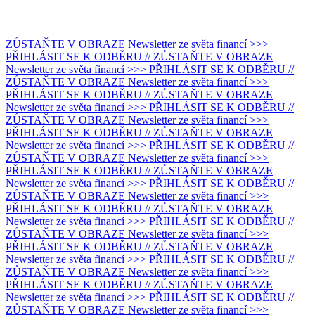
ZŮSTAŇTE V OBRAZE Newsletter ze světa financí >>>
PŘIHLÁSIT SE K ODBĚRU // ZŮSTAŇTE V OBRAZE
Newsletter ze světa financí >>> PŘIHLÁSIT SE K ODBĚRU //
ZŮSTAŇTE V OBRAZE Newsletter ze světa financí >>>
PŘIHLÁSIT SE K ODBĚRU // ZŮSTAŇTE V OBRAZE
Newsletter ze světa financí >>> PŘIHLÁSIT SE K ODBĚRU //
ZŮSTAŇTE V OBRAZE Newsletter ze světa financí >>>
PŘIHLÁSIT SE K ODBĚRU // ZŮSTAŇTE V OBRAZE
Newsletter ze světa financí >>> PŘIHLÁSIT SE K ODBĚRU //
ZŮSTAŇTE V OBRAZE Newsletter ze světa financí >>>
PŘIHLÁSIT SE K ODBĚRU // ZŮSTAŇTE V OBRAZE
Newsletter ze světa financí >>> PŘIHLÁSIT SE K ODBĚRU //
ZŮSTAŇTE V OBRAZE Newsletter ze světa financí >>>
PŘIHLÁSIT SE K ODBĚRU // ZŮSTAŇTE V OBRAZE
Newsletter ze světa financí >>> PŘIHLÁSIT SE K ODBĚRU //
ZŮSTAŇTE V OBRAZE Newsletter ze světa financí >>>
PŘIHLÁSIT SE K ODBĚRU // ZŮSTAŇTE V OBRAZE
Newsletter ze světa financí >>> PŘIHLÁSIT SE K ODBĚRU //
ZŮSTAŇTE V OBRAZE Newsletter ze světa financí >>>
PŘIHLÁSIT SE K ODBĚRU // ZŮSTAŇTE V OBRAZE
Newsletter ze světa financí >>> PŘIHLÁSIT SE K ODBĚRU //
ZŮSTAŇTE V OBRAZE Newsletter ze světa financí >>>