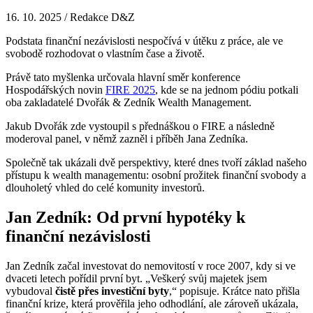
16. 10. 2025
/
Redakce D&Z
Podstata finanční nezávislosti nespočívá v útěku z práce, ale ve
svobodě rozhodovat o vlastním čase a životě.
Právě tato myšlenka určovala hlavní směr konference
Hospodářských novin
FIRE 2025
, kde se na jednom pódiu potkali
oba zakladatelé Dvořák & Zedník Wealth Management.
Jakub Dvořák zde vystoupil s přednáškou o FIRE a následně
moderoval panel, v němž zazněl i příběh Jana Zedníka.
Společně tak ukázali dvě perspektivy, které dnes tvoří základ našeho
přístupu k wealth managementu: osobní prožitek finanční svobody a
dlouholetý vhled do celé komunity investorů.
Jan Zedník: Od první hypotéky k
finanční nezávislosti
Jan Zedník začal investovat do nemovitostí v roce 2007, kdy si ve
dvaceti letech pořídil první byt. „Veškerý svůj majetek jsem
vybudoval
čistě přes investiční byty
,“ popisuje. Krátce nato přišla
finanční krize, která prověřila jeho odhodlání, ale zároveň ukázala,