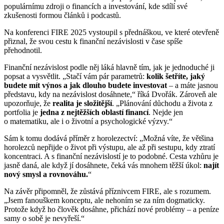
populárnímu zdroji o financích a investování, kde sdílí své
zkušenosti formou článků i podcastů.
Na konferenci FIRE 2025 vystoupil s přednáškou, ve které otevřeně
přiznal, že svou cestu k finanční nezávislosti v čase spíše
přehodnotil.
Finanční nezávislost podle něj láká hlavně tím, jak je jednoduché ji
popsat a vysvětlit. „Stačí vám pár parametrů:
kolik šetříte, jaký
budete mít výnos a jak dlouho budete investovat
– a máte jasnou
představu, kdy na nezávislost dosáhnete,“ říká Dvořák. Zároveň ale
upozorňuje, že
realita je složitější
. „Plánování důchodu a života z
portfolia je
jedna z nejtěžších oblastí financí
. Nejde jen
o matematiku, ale i o životní a psychologické výzvy.“
Sám k tomu dodává příměr z horolezectví: „Možná víte, že většina
horolezců nepřijde o život při výstupu, ale až při sestupu, kdy ztratí
koncentraci. A s finanční nezávislostí je to podobné. Cesta vzhůru je
jasně daná, ale když jí dosáhnete, čeká vás mnohem těžší úkol:
najít
nový smysl a rovnováhu.
“
Na závěr připomněl, že zůstává příznivcem FIRE, ale s rozumem.
„Jsem fanouškem konceptu, ale nehoním se za ním dogmaticky.
Protože když ho člověk dosáhne, přichází nové problémy – a peníze
samy o sobě je nevyřeší.“