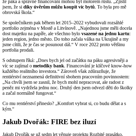
že páka a správné financování mohou být motorem růstu. „Zjistil
jsem, že si
díky úvěrům můžu koupit víc bytů
. To byla pro mě
obrovská škola.“
Se společníkem pak během let 2015–2022 vybudovali rozsáhlé
portfolio zejména v Mostě a Litvínově. „Najednou jsme měli docela
dost majetku na papíře, ale všechno bylo
vsazené na jednu kartu
:
jeden region, jedno město. Do toho začala válka na Ukrajině a my
jsme cítili, že je čas se posunout dál.“ V roce 2022 proto většinu
portfolia prodali.
S odstupem říká: „Dnes bych jel od začátku na páku agresivněji a
víc se zajímal o
metodiky bank
. Financování je klíčové know-how
každého realitního investora.“ Zároveň však zdůrazňuje, že
rentiérství neznamená definitivní sbohem pracovním povinnostem:
„Na chvíli jsem se zasnil, že bych mohl nepracovat, ale radost z
peněz mi vydržela jednu noc. Druhý den jsem odvezl děti do školky
a začal normálně fungovat.“
Co mu rentiérství přineslo? „Komfort vybrat si, co budu dělat a s
kým.“
Jakub Dvořák: FIRE bez iluzí
Jakub Dvořák se už sedm let věnuje projektu Rozbité prasátko,